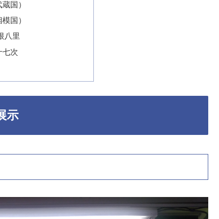
武蔵国）
相模国）
根八里
十七次
展示